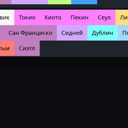
вик
Токио
Киото
Пекин
Сеул
Ли
Сан Франциско
Сидней
Дублин
П
льм
Сиэтл