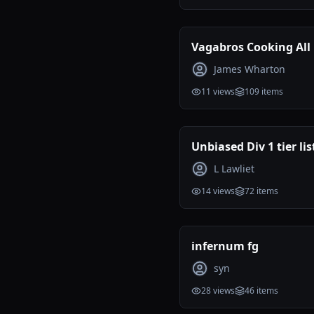
Vagabros Cooking All
Tier List
James Wharton
11
views
109
items
Unbiased Div 1 tier list
Reviewed )
L Lawliet
14
views
72
items
infernum fg
syn
28
views
46
items