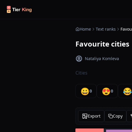
Skip to content
Home
Text ranks
Favour
Favourite cities
Nataliya Komleva
Cities
😀
😍
😂
0
0
Export
Copy