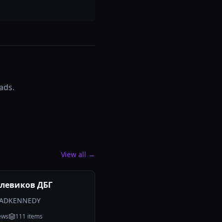
ads.
View all →
олевиков ДБГ
ADKENNEDY
ews
111
items