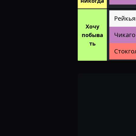
никогда
Рейкья
Хочу
Чикаго
побыва
ть
Стокго