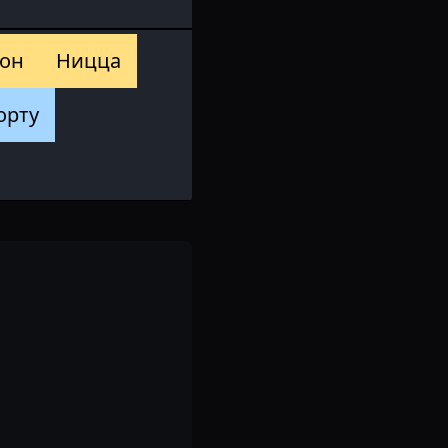
он
Ницца
орту