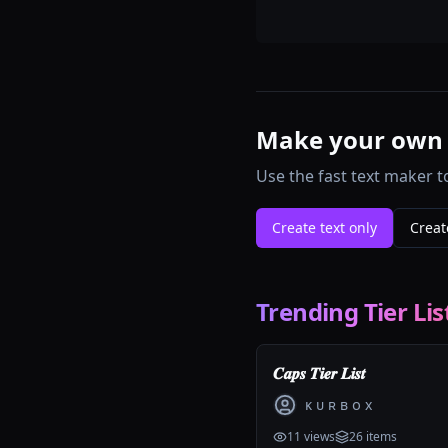
Make your own te
Use the fast text maker t
Create text only
Creat
Trending Tier Lis
𝑪𝒂𝒑𝒔 𝑻𝒊𝒆𝒓 𝑳𝒊𝒔𝒕
ᴋ ᴜ ʀ ʙ ᴏ x
11
views
26
items