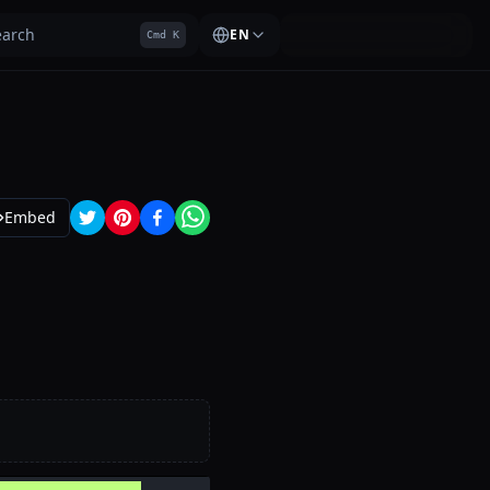
earch
EN
Cmd K
Embed