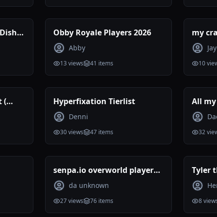
 Dishes
Obby Royale Players 2026
my cra
Abby
Ja
13
views
41
items
10
vie
 (
Hyperfixation Tierlist
All my
ranke
Denni
Da
30
views
47
items
32
vie
senpa.io overworld players
Tyler 
tier list 07.2026
rankin
da unknown
He
27
views
76
items
8
view