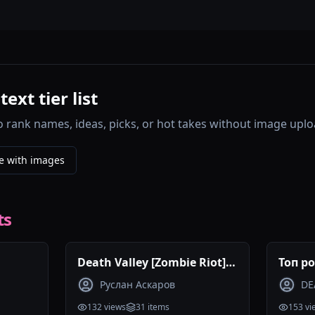
xt tier list
o rank names, ideas, picks, or hot takes without image uplo
e with images
ts
Death Valley [Zombie Riot]
Топ р
maps tierlist
Руслан Аскаров
DE
132
views
31
items
153
vi