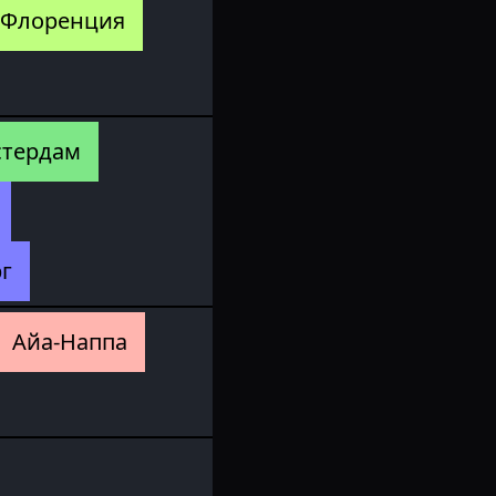
Флоренция
стердам
г
Айа-Наппа