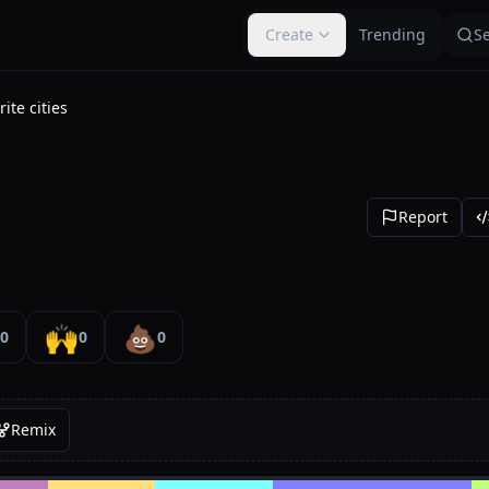
Create
Trending
S
ite cities
Report
🙌
💩
0
0
0
Remix