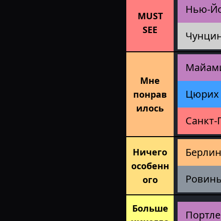
Нью-Й
MUST
SEE
Чунцин
Майам
Мне
Цюрих
понрав
илось
Санкт-
Берли
Ничего
особенн
Ровин
ого
Больше
Портле