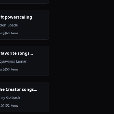
ft powerscaling
yden Boadu
ws
60
items
 favorite songs
d
quavious Lamar
ws
50
items
the Creator songs
g (Incomplete)
nry Golbach
s
152
items