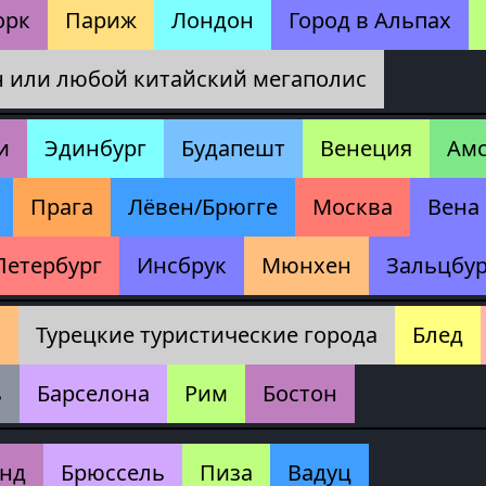
орк
Париж
Лондон
Город в Альпах
 или любой китайский мегаполис
и
Эдинбург
Будапешт
Венеция
Ам
Прага
Лёвен/Брюгге
Москва
Вена
Петербург
Инсбрук
Мюнхен
Зальцбур
н
Турецкие туристические города
Блед
ь
Барселона
Рим
Бостон
нд
Брюссель
Пиза
Вадуц