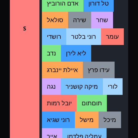
טל דורון
אדם הורוביץ
שחר
שירה
סולאל
S
עומר
רוני בלטר
רושדי
ליא לירן
נדב
עידו פרץ
איילת יינברג
לורי
מיקה קושניר
נגה
תוםתום
יובל רמות
מיכל
מישל
רוני שגיא
עמליה פלדמן
אייר