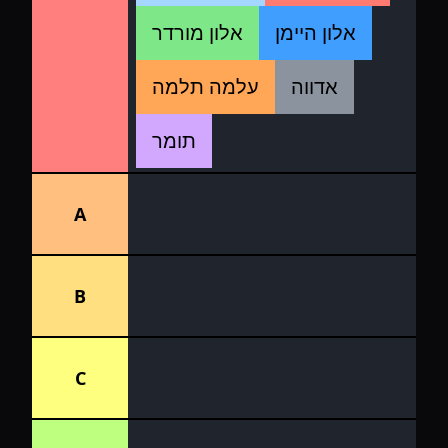
אלון היימן
אלון מורדר
אדווה
עלמה תלמה
תומר
A
B
C