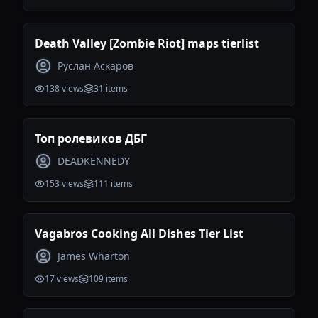
Death Valley [Zombie Riot] maps tierlist
Руслан Аскаров
138
views
31
items
Топ ролевиков ДБГ
DEADKENNEDY
153
views
111
items
Vagabros Cooking All Dishes Tier List
James Wharton
17
views
109
items