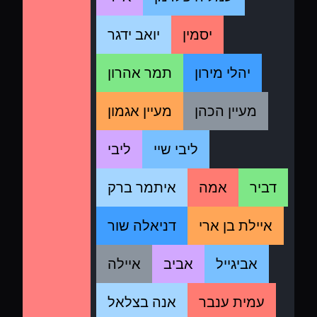
יסמין
יואב ידגר
יהלי מירון
תמר אהרון
מעיין הכהן
מעיין אגמון
ליבי שיי
ליבי
דביר
אמה
איתמר ברק
איילת בן ארי
דניאלה שור
אביגייל
אביב
איילה
עמית ענבר
אנה בצלאל