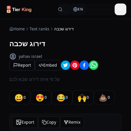
Skip to content
EN
Togg
Home
Text ranks
דירוג שכבה
דירוג שכבה
yahav israel
Report
Embed
על פי איזה דירוג שבא לכם
😀
😍
😂
🙌
💩
0
0
0
0
0
Export
Copy
Remix