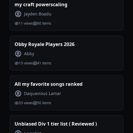
my craft powerscaling
Jayden Boadu
11
views
60
items
Obby Royale Players 2026
Abby
13
views
41
items
All my favorite songs ranked
Daquavious Lamar
33
views
50
items
Unbiased Div 1 tier list ( Reviewed )