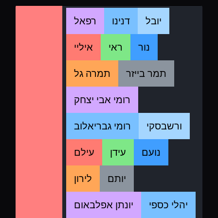
יובל
דנינו
רפאל
נור
ראי
איליי
תמר בייזר
תמרה גל
רומי אבי יצחק
ורשבסקי
רומי גבריאלוב
נועם
עידן
עילם
יותם
לירון
יהלי כספי
יונתן אפלבאום