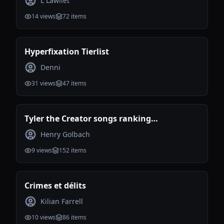
L Lawliet
14
views
72
items
Hyperfixation Tierlist
Denni
31
views
47
items
Tyler the Creator songs ranking
(Incomplete)
Henry Golbach
9
views
152
items
Crimes et délits
Kilian Farrell
10
views
86
items