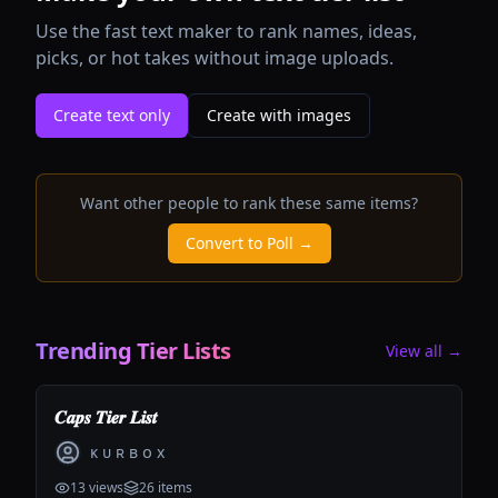
Use the fast text maker to rank names, ideas,
picks, or hot takes without image uploads.
Create text only
Create with images
Want other people to rank these same items?
Convert to Poll →
Trending Tier Lists
View all →
𝑪𝒂𝒑𝒔 𝑻𝒊𝒆𝒓 𝑳𝒊𝒔𝒕
ᴋ ᴜ ʀ ʙ ᴏ x
13
views
26
items